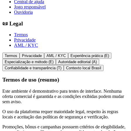
Central de ajuda
Jogo responsável
Ouvidoria
📜
Legal
Termos
Privacidade
AML / KYC
Termos
Privacidade
AML / KYC
Experiência prática (E)
Especialização e método (E)
Autoridade editorial (A)
Confiabilidade e transparência (T)
Contexto local Brasil
Termos de uso (resumo)
Este ambiente é demonstrativo para testes de interface. Nenhuma
oferta comercial é garantida e as condições exibidas podem mudar
sem aviso.
O uso da plataforma requer maioridade legal, respeito às regras
locais e aceitação das políticas de segurança e verificação.
Promoções, bônus e campanhas possuem critérios de elegibilidade,