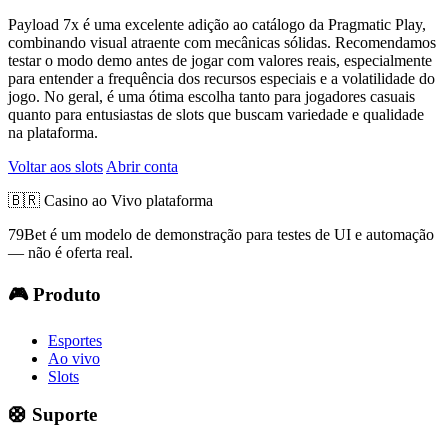
Payload 7x é uma excelente adição ao catálogo da Pragmatic Play,
combinando visual atraente com mecânicas sólidas. Recomendamos
testar o modo demo antes de jogar com valores reais, especialmente
para entender a frequência dos recursos especiais e a volatilidade do
jogo. No geral, é uma ótima escolha tanto para jogadores casuais
quanto para entusiastas de slots que buscam variedade e qualidade
na plataforma.
Voltar aos slots
Abrir conta
🇧🇷 Casino ao Vivo plataforma
79Bet é um modelo de demonstração para testes de UI e automação
— não é oferta real.
🎮
Produto
Esportes
Ao vivo
Slots
🛟
Suporte