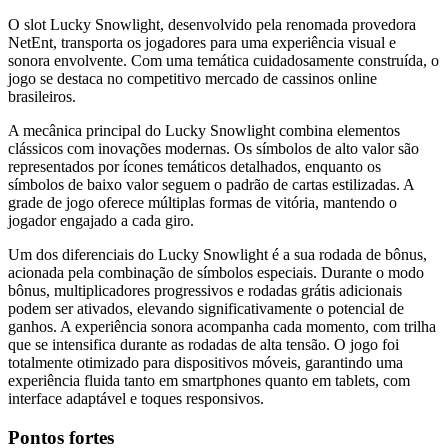
O slot Lucky Snowlight, desenvolvido pela renomada provedora
NetEnt, transporta os jogadores para uma experiência visual e
sonora envolvente. Com uma temática cuidadosamente construída, o
jogo se destaca no competitivo mercado de cassinos online
brasileiros.
A mecânica principal do Lucky Snowlight combina elementos
clássicos com inovações modernas. Os símbolos de alto valor são
representados por ícones temáticos detalhados, enquanto os
símbolos de baixo valor seguem o padrão de cartas estilizadas. A
grade de jogo oferece múltiplas formas de vitória, mantendo o
jogador engajado a cada giro.
Um dos diferenciais do Lucky Snowlight é a sua rodada de bônus,
acionada pela combinação de símbolos especiais. Durante o modo
bônus, multiplicadores progressivos e rodadas grátis adicionais
podem ser ativados, elevando significativamente o potencial de
ganhos. A experiência sonora acompanha cada momento, com trilha
que se intensifica durante as rodadas de alta tensão. O jogo foi
totalmente otimizado para dispositivos móveis, garantindo uma
experiência fluida tanto em smartphones quanto em tablets, com
interface adaptável e toques responsivos.
Pontos fortes