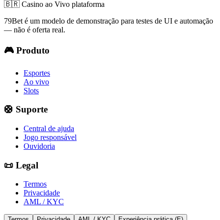
🇧🇷 Casino ao Vivo plataforma
79Bet é um modelo de demonstração para testes de UI e automação
— não é oferta real.
🎮
Produto
Esportes
Ao vivo
Slots
🛟
Suporte
Central de ajuda
Jogo responsável
Ouvidoria
📜
Legal
Termos
Privacidade
AML / KYC
Termos
Privacidade
AML / KYC
Experiência prática (E)