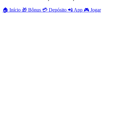
🏠
Início
🎁
Bônus
💳
Depósito
📲
App
🎮
Jogar