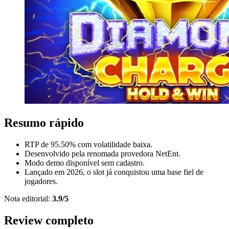
Resumo rápido
RTP de 95.50% com volatilidade baixa.
Desenvolvido pela renomada provedora NetEnt.
Modo demo disponível sem cadastro.
Lançado em 2026, o slot já conquistou uma base fiel de
jogadores.
Nota editorial:
3.9/5
Review completo