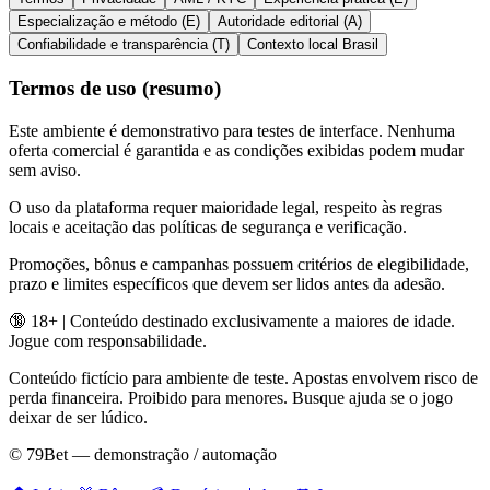
Especialização e método (E)
Autoridade editorial (A)
Confiabilidade e transparência (T)
Contexto local Brasil
Termos de uso (resumo)
Este ambiente é demonstrativo para testes de interface. Nenhuma
oferta comercial é garantida e as condições exibidas podem mudar
sem aviso.
O uso da plataforma requer maioridade legal, respeito às regras
locais e aceitação das políticas de segurança e verificação.
Promoções, bônus e campanhas possuem critérios de elegibilidade,
prazo e limites específicos que devem ser lidos antes da adesão.
🔞 18+ | Conteúdo destinado exclusivamente a maiores de idade.
Jogue com responsabilidade.
Conteúdo fictício para ambiente de teste. Apostas envolvem risco de
perda financeira. Proibido para menores. Busque ajuda se o jogo
deixar de ser lúdico.
© 79Bet — demonstração / automação