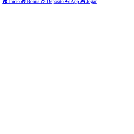
🏠
Início
🎁
Bônus
💳
Depósito
📲
App
🎮
Jogar