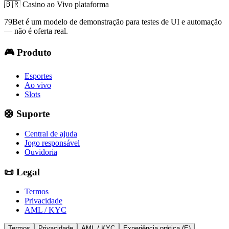
🇧🇷 Casino ao Vivo plataforma
79Bet é um modelo de demonstração para testes de UI e automação
— não é oferta real.
🎮
Produto
Esportes
Ao vivo
Slots
🛟
Suporte
Central de ajuda
Jogo responsável
Ouvidoria
📜
Legal
Termos
Privacidade
AML / KYC
Termos
Privacidade
AML / KYC
Experiência prática (E)