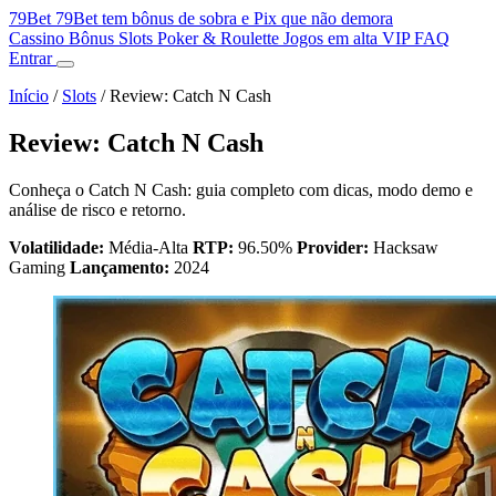
79Bet
79Bet tem bônus de sobra e Pix que não demora
Cassino
Bônus
Slots
Poker & Roulette
Jogos em alta
VIP
FAQ
Entrar
Início
/
Slots
/
Review: Catch N Cash
Review: Catch N Cash
Conheça o Catch N Cash: guia completo com dicas, modo demo e
análise de risco e retorno.
Volatilidade:
Média-Alta
RTP:
96.50%
Provider:
Hacksaw
Gaming
Lançamento:
2024