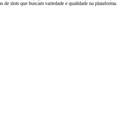
tas de slots que buscam variedade e qualidade na plataforma.