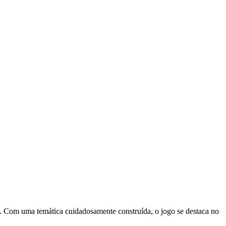
. Com uma temática cuidadosamente construída, o jogo se destaca no